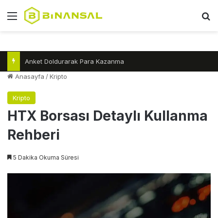
Menü
A
Akbank Hesap Kesim Tarihi Değiştirme Nasıl Yapılır?
Anasayfa
/
Kripto
Kripto
HTX Borsası Detaylı Kullanma
Rehberi
5 Dakika Okuma Süresi