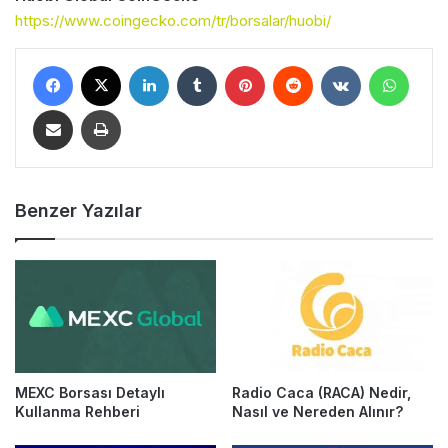
https://www.coingecko.com/tr/borsalar/huobi/
Facebook
X
LinkedIn
Tumblr
Pinterest
Reddit
VKontakte
WhatsApp
E-Posta ile Paylaş
Yazdır
Benzer Yazılar
MEXC Borsası Detaylı
Radio Caca (RACA) Nedir,
Kullanma Rehberi
Nasıl ve Nereden Alınır?