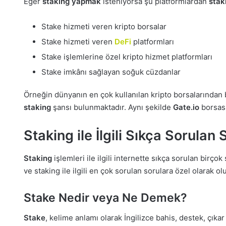
Eğer
staking yapmak
isteniyorsa şu platformlardan
stak
Stake hizmeti veren kripto borsalar
Stake hizmeti veren
DeFi
platformları
Stake işlemlerine özel kripto hizmet platformları
Stake imkânı sağlayan soğuk cüzdanlar
Örneğin dünyanın en çok kullanılan kripto borsalarından 
staking
şansı bulunmaktadır. Aynı şekilde
Gate.io
borsası
Staking ile İlgili Sıkça Sorulan 
Staking
işlemleri ile ilgili internette sıkça sorulan bir
ve staking ile ilgili en çok sorulan sorulara özel olarak o
Stake Nedir veya Ne Demek?
Stake
, kelime anlamı olarak İngilizce bahis, destek, çıka