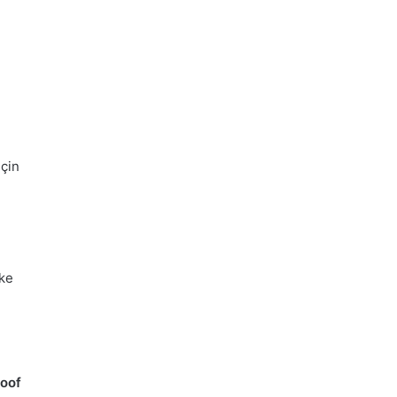
için
ake
oof