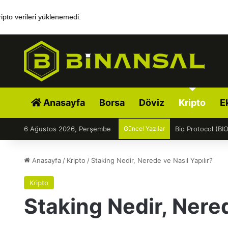
ipto verileri yüklenemedi.
Anasayfa
Borsa
Döviz
Kripto
E
6 Ağustos 2026, Perşembe
Güncel Yazılar
Bio Protocol (BIO
Anasayfa
/
Kripto
/
Staking Nedir, Nerede ve Nasıl Yapılır?
Kripto
Staking Nedir, Nered