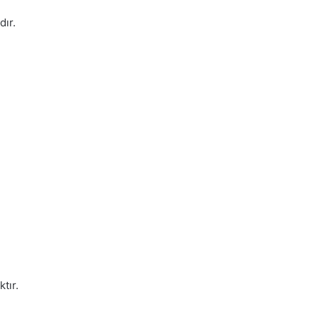
dır.
n
tır.