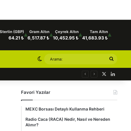
Sterlin (GBP)
Gram Altın
Çeyrek Altın
Tam Altın
64.21 ₺
6,517.87 ₺
10,452.95 ₺
41,683.93 ₺
Dış görünümü değiştir
Arama:
X
Linked
Favori Yazılar
MEXC Borsası Detaylı Kullanma Rehberi
Radio Caca (RACA) Nedir, Nasıl ve Nereden
Alınır?