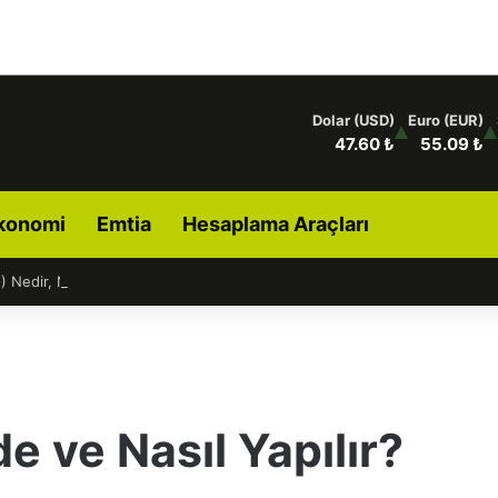
Dolar (USD)
Euro (EUR)
47.60 ₺
55.09 ₺
konomi
Emtia
Hesaplama Araçları
) Nedir, Nasıl Alınır?
e ve Nasıl Yapılır?