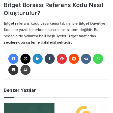
Bitget Borsası Referans Kodu Nasıl
Oluşturulur?
Bitget referans kodu veya kendi tabirleriyle Bitget Davetiye
Kodu ne yazık ki herkese sunulan bir sistem değildir. Bu
nedenle de yalnızca belli başlı üyeler Bitget tarafından
seçilerek bu sisteme dahil edilmektedir.
Facebook
X
LinkedIn
Tumblr
Pinterest
Reddit
VKontakte
WhatsApp
E-Posta ile Paylaş
Yazdır
Benzer Yazılar