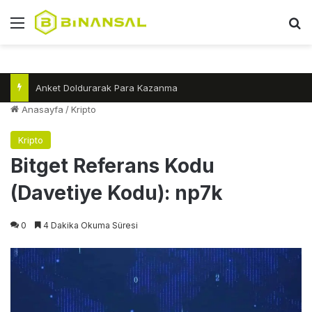
Menü
A
Anket Doldurarak Para Kazanma
Anasayfa
/
Kripto
Kripto
Bitget Referans Kodu
(Davetiye Kodu): np7k
0
4 Dakika Okuma Süresi