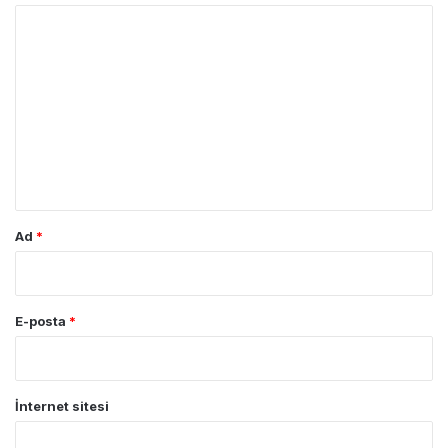
Y
o
r
u
m
*
Ad
*
E-posta
*
İnternet sitesi