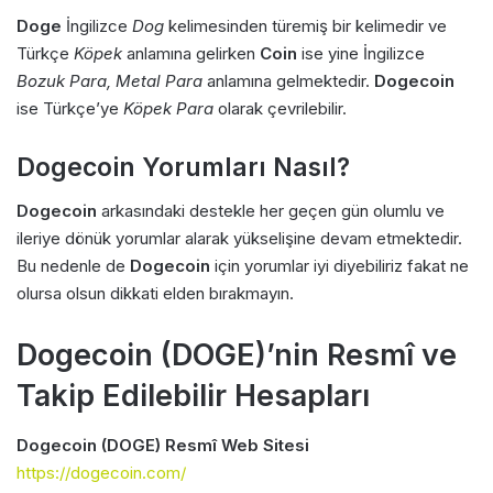
Doge
İngilizce
Dog
kelimesinden türemiş bir kelimedir ve
Türkçe
Köpek
anlamına gelirken
Coin
ise yine İngilizce
Bozuk Para, Metal Para
anlamına gelmektedir.
Dogecoin
ise Türkçe’ye
Köpek Para
olarak çevrilebilir.
Dogecoin Yorumları Nasıl?
Dogecoin
arkasındaki destekle her geçen gün olumlu ve
ileriye dönük yorumlar alarak yükselişine devam etmektedir.
Bu nedenle de
Dogecoin
için yorumlar iyi diyebiliriz fakat ne
olursa olsun dikkati elden bırakmayın.
Dogecoin (DOGE)’nin Resm
î
ve
Takip Edilebilir Hesapları
Dogecoin (DOGE) Resmî Web Sitesi
https://dogecoin.com/