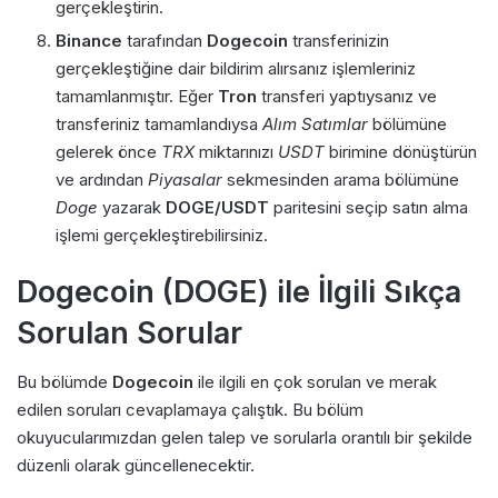
gerçekleştirin.
Binance
tarafından
Dogecoin
transferinizin
gerçekleştiğine dair bildirim alırsanız işlemleriniz
tamamlanmıştır. Eğer
Tron
transferi yaptıysanız ve
transferiniz tamamlandıysa
Alım Satımlar
bölümüne
gelerek önce
TRX
miktarınızı
USDT
birimine dönüştürün
ve ardından
Piyasalar
sekmesinden arama bölümüne
Doge
yazarak
DOGE/USDT
paritesini seçip satın alma
işlemi gerçekleştirebilirsiniz.
Dogecoin (DOGE) ile İlgili Sıkça
Sorulan Sorular
Bu bölümde
Dogecoin
ile ilgili en çok sorulan ve merak
edilen soruları cevaplamaya çalıştık. Bu bölüm
okuyucularımızdan gelen talep ve sorularla orantılı bir şekilde
düzenli olarak güncellenecektir.