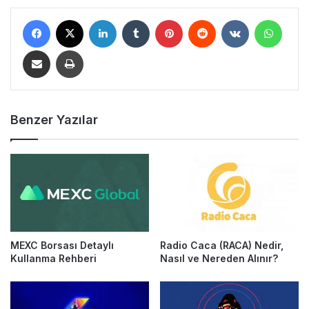
Facebook
X
LinkedIn
Tumblr
Pinterest
Reddit
VKontakte
WhatsApp
E-Posta ile Paylaş
Yazdır
Benzer Yazılar
MEXC Borsası Detaylı
Radio Caca (RACA) Nedir,
Kullanma Rehberi
Nasıl ve Nereden Alınır?