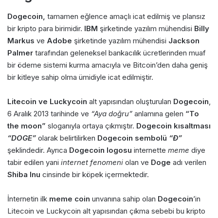
Dogecoin,
tamamen eğlence amaçlı icat edilmiş ve plansız
bir kripto para birimidir.
IBM
şirketinde yazılım mühendisi
Billy
Markus
ve
Adobe
şirketinde yazılım mühendisi
Jackson
Palmer
tarafından geleneksel bankacılık ücretlerinden muaf
bir ödeme sistemi kurma amacıyla ve Bitcoin’den daha geniş
bir kitleye sahip olma ümidiyle icat edilmiştir.
Litecoin ve Luckycoin
alt yapısından oluşturulan
Dogecoin
,
6 Aralık 2013 tarihinde ve
“Aya doğru”
anlamına gelen
“To
the moon”
sloganıyla ortaya çıkmıştır.
Dogecoin kısaltması
“DOGE”
olarak belirtilirken
Dogecoin sembolü
“Ɖ”
şeklindedir. Ayrıca
Dogecoin logosu
internette
meme
diye
tabir edilen yani
internet fenomeni
olan ve
Doge
adı verilen
Shiba Inu
cinsinde bir köpek içermektedir.
İnternetin ilk
meme coin
unvanına sahip olan
Dogecoin
’in
Litecoin ve Luckycoin alt yapısından çıkma sebebi bu kripto