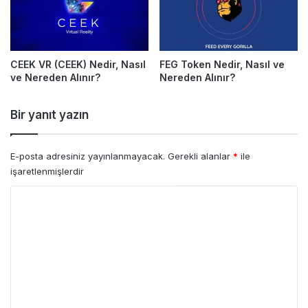
CEEK VR (CEEK) Nedir, Nasıl
FEG Token Nedir, Nasıl ve
ve Nereden Alınır?
Nereden Alınır?
Bir yanıt yazın
E-posta adresiniz yayınlanmayacak.
Gerekli alanlar
*
ile
işaretlenmişlerdir
Y
o
r
u
m
*