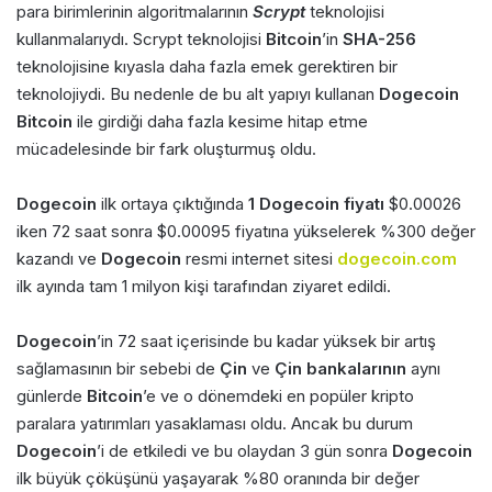
para birimlerinin algoritmalarının
Scrypt
teknolojisi
kullanmalarıydı. Scrypt teknolojisi
Bitcoin
’in
SHA-256
teknolojisine kıyasla daha fazla emek gerektiren bir
teknolojiydi. Bu nedenle de bu alt yapıyı kullanan
Dogecoin
Bitcoin
ile girdiği daha fazla kesime hitap etme
mücadelesinde bir fark oluşturmuş oldu.
Dogecoin
ilk ortaya çıktığında
1 Dogecoin fiyatı
$0.00026
iken 72 saat sonra $0.00095 fiyatına yükselerek %300 değer
kazandı ve
Dogecoin
resmi internet sitesi
dogecoin.com
ilk ayında tam 1 milyon kişi tarafından ziyaret edildi.
Dogecoin
’in 72 saat içerisinde bu kadar yüksek bir artış
sağlamasının bir sebebi de
Çin
ve
Çin bankalarının
aynı
günlerde
Bitcoin
’e ve o dönemdeki en popüler kripto
paralara yatırımları yasaklaması oldu. Ancak bu durum
Dogecoin
’i de etkiledi ve bu olaydan 3 gün sonra
Dogecoin
ilk büyük çöküşünü yaşayarak %80 oranında bir değer