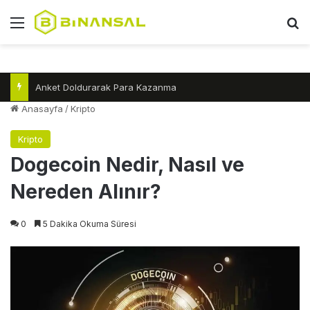
Menü
A
Anket Doldurarak Para Kazanma
Anasayfa
/
Kripto
Kripto
Dogecoin Nedir, Nasıl ve
Nereden Alınır?
0
5 Dakika Okuma Süresi