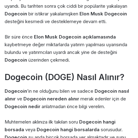
uyandı. Bu tarihten sonra çok ciddi bir popülarite yakalayan
Dogecoin
bir istikrar yakalamışken
Elon Musk Dogecoin
desteğini kesmedi ve desteklemeye devam etti.
Bir süre önce
Elon Musk Dogecoin açıklamasında
kaybetmeye değer miktarlarda yatırım yapılması uyarısında
bulundu ve yatırımcıları uyardı ancak yine de desteğini
Dogecoin
üzerinden çekmedi.
Dogecoin (DOGE) Nasıl Alınır?
Dogecoin
’in ne olduğunu bilen ve sadece
Dogecoin nasıl
alınır
ve
Dogecoin nereden alınır
merak edenler için de
Dogecoin nedir
anlatmadan önce bilgi verelim.
Muhtemelen aklınıza ilk takılan soru
Dogecoin hangi
borsada
veya
Dogecoin hangi borsalarda
sorusudur.
Dogecoin
şu anda birçok borsada yer almaktadır ve şunu