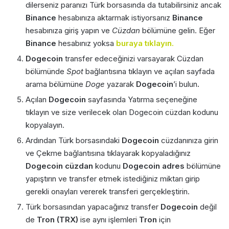
dilerseniz paranızı Türk borsasında da tutabilirsiniz ancak
Binance
hesabınıza aktarmak istiyorsanız
Binance
hesabınıza giriş yapın ve
Cüzdan
bölümüne gelin. Eğer
Binance
hesabınız yoksa
buraya tıklayın.
Dogecoin
transfer edeceğinizi varsayarak Cüzdan
bölümünde
Spot
bağlantısına tıklayın ve açılan sayfada
arama bölümüne
Doge
yazarak
Dogecoin
’i bulun
.
Açılan
Dogecoin
sayfasında Yatırma seçeneğine
tıklayın ve size verilecek olan Dogecoin cüzdan kodunu
kopyalayın.
Ardından Türk borsasındaki
Dogecoin
cüzdanınıza girin
ve Çekme bağlantısına tıklayarak kopyaladığınız
Dogecoin cüzdan
kodunu
Dogecoin adres
bölümüne
yapıştırın ve transfer etmek istediğiniz miktarı girip
gerekli onayları vererek transferi gerçekleştirin.
Türk borsasından yapacağınız transfer
Dogecoin
değil
de
Tron (TRX)
ise aynı işlemleri
Tron
için