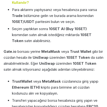
Kullanılır?
Para aktarımı yaptıysanız veya hesabınıza para varsa
Trade
bölümüne gelin ve burada arama kısmından
10SET/USDT
paritesini bulun ve seçin.
Seçim yaptıktan sonra
10SET Al (Buy 10SET)
kısmından satın almak istediğiniz miktarda
10SET
Token
satın alabilirsiniz.
Gate.io
borsası yerine
MetaMask
veya
Trust Wallet
gibi bir
cüzdan hesabı ile
UniSwap
üzerinden
10SET Token
da satın
alınabilmektedir. Eğer
UniSwap
üzerinden
10SET Token
satın almak istiyorsanız aşağıdaki adımları izleyebilirsiniz:
TrustWallet
veya
MetaMask
cüzdanınıza giriş yapıp
Ethereum (ETH)
kripto para birimine ait cüzdan
kodunuzu alın ve kopyalayın.
Transferi yapacağınız borsa hesabınıza giriş yapın ve
hesabınızdan kopyaladığınız cüzdan hesabına
ERC20