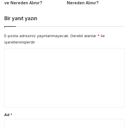
ve Nereden Alınır?
Nereden Alınır?
Bir yanıt yazın
E-posta adresiniz yayınlanmayacak.
Gerekli alanlar
*
ile
işaretlenmişlerdir
Y
o
r
u
m
*
Ad
*