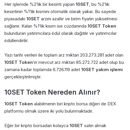
Her işlemde %2’lik bir kesinti yapan
10SET
, bu %2’lik
kesintinin %1’lik kısmını otomatik olarak yakar. Bu sayede
piyasadaki
10SET
arzını azaltır ve birim fiyatın yükselmesi
sağlanır. Kalan %1’lik kısım ise cüzdanında
10SET Token
bulunduran yatırımcılara ödül olarak dağıtılır ve yatırımcılar
ödüllendirilir.
Yazı tarihi verileri ile toplam arz miktarı 203.273.281 adet olan
10SET Token
’ın mevcut arz miktarı 85.272.722 adet olup bu
zamana kadar toplamda 6.726.119 adet
10SET yakım işlemi
gerçekleştirilmiştir.
10SET Token Nereden Alınır?
10SET Token
alabilmenin biri kripto borsa diğeri de DEX
platformu olmak üzere iki yolu bulunmaktadır.
Eğer bir kripto borsadan kolayca
10SET
satın almak