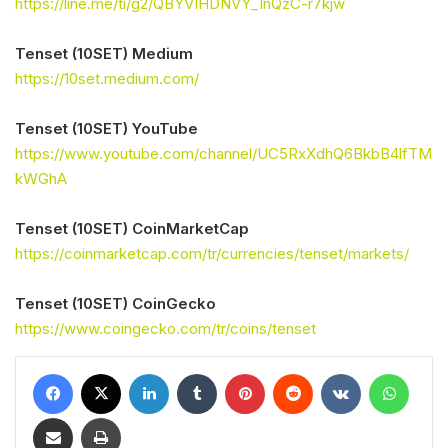
https://line.me/ti/g2/QBYVIHDNVY_InQzC-r7kjw
Tenset (10SET) Medium
https://10set.medium.com/
Tenset (10SET) YouTube
https://www.youtube.com/channel/UC5RxXdhQ6BkbB4lfTM
kWGhA
Tenset (10SET) CoinMarketCap
https://coinmarketcap.com/tr/currencies/tenset/markets/
Tenset (10SET) CoinGecko
https://www.coingecko.com/tr/coins/tenset
Facebook
X
LinkedIn
Tumblr
Pinterest
Reddit
VKontakte
WhatsApp
E-Posta ile Paylaş
Yazdır