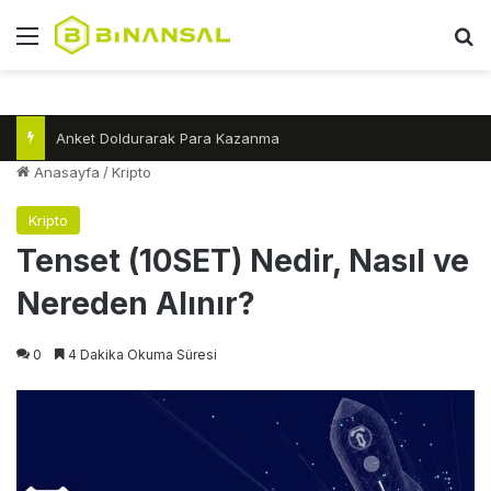
Menü
A
Anket Doldurarak Para Kazanma
Anasayfa
/
Kripto
Kripto
Tenset (10SET) Nedir, Nasıl ve
Nereden Alınır?
0
4 Dakika Okuma Süresi