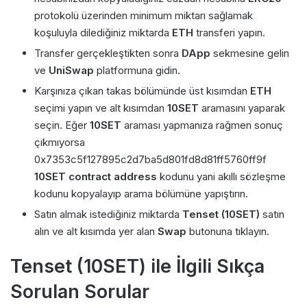
protokolü üzerinden minimum miktarı sağlamak
koşuluyla dilediğiniz miktarda
ETH
transferi yapın.
Transfer gerçekleştikten sonra
DApp
sekmesine gelin
ve
UniSwap
platformuna gidin.
Karşınıza çıkan takas bölümünde üst kısımdan
ETH
seçimi yapın ve alt kısımdan
10SET
aramasını yaparak
seçin. Eğer
10SET
araması yapmanıza rağmen sonuç
çıkmıyorsa
0x7353c5f127895c2d7ba5d801fd8d81ff5760ff9f
10SET contract address
kodunu yani akıllı sözleşme
kodunu kopyalayıp arama bölümüne yapıştırın.
Satın almak istediğiniz miktarda
Tenset (10SET)
satın
alın ve alt kısımda yer alan
Swap
butonuna tıklayın.
Tenset (10SET) ile İlgili Sıkça
Sorulan Sorular