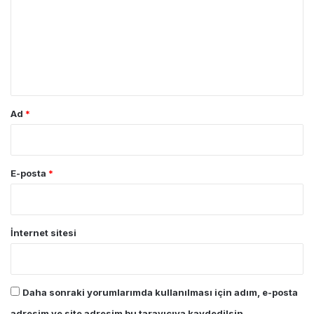
r
u
m
*
Ad
*
E-posta
*
İnternet sitesi
Daha sonraki yorumlarımda kullanılması için adım, e-posta
adresim ve site adresim bu tarayıcıya kaydedilsin.