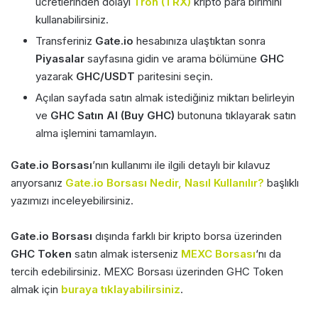
ücretlerinden dolayı
Tron (TRX)
kripto para birimini
kullanabilirsiniz.
Transferiniz
Gate.io
hesabınıza ulaştıktan sonra
Piyasalar
sayfasına gidin ve arama bölümüne
GHC
yazarak
GHC/USDT
paritesini seçin.
Açılan sayfada satın almak istediğiniz miktarı belirleyin
ve
GHC Satın Al (Buy GHC)
butonuna tıklayarak satın
alma işlemini tamamlayın.
Gate.io Borsası
’nın kullanımı ile ilgili detaylı bir kılavuz
arıyorsanız
Gate.io Borsası Nedir, Nasıl Kullanılır?
başlıklı
yazımızı inceleyebilirsiniz.
Gate.io Borsası
dışında farklı bir kripto borsa üzerinden
GHC Token
satın almak isterseniz
MEXC Borsası
‘nı da
tercih edebilirsiniz. MEXC Borsası üzerinden GHC Token
almak için
buraya tıklayabilirsiniz
.