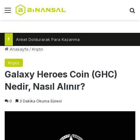
Menü
A
Anket Doldurarak Para Kazanma
Anasayfa
/
Kripto
Kripto
Galaxy Heroes Coin (GHC)
Nedir, Nasıl Alınır?
0
3 Dakika Okuma Süresi