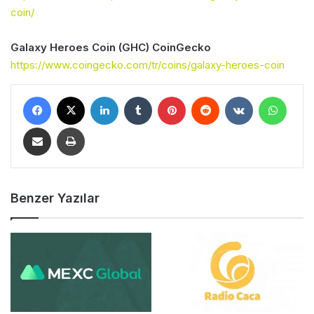
coin/
Galaxy Heroes Coin (GHC) CoinGecko
https://www.coingecko.com/tr/coins/galaxy-heroes-coin
Facebook
X
LinkedIn
Tumblr
Pinterest
Reddit
VKontakte
WhatsApp
E-Posta ile Paylaş
Yazdır
Benzer Yazılar